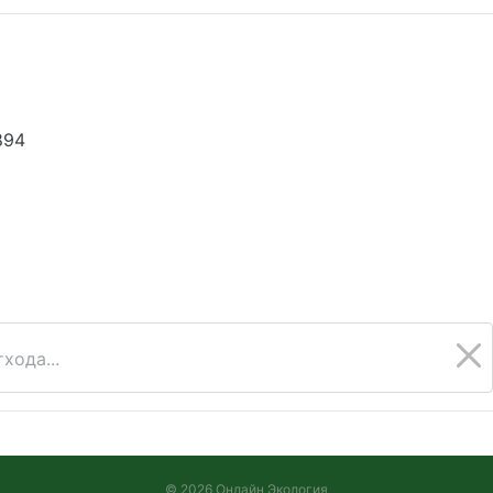
894
6
хода...
© 2026 Онлайн Экология