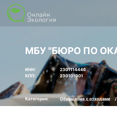
МБУ "БЮРО ПО ОК
ИНН:
2301114446
КПП:
230101001
Категория:
Обращение с отходами