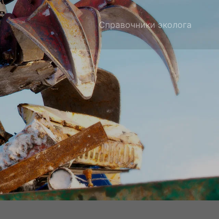
Справочники эколога