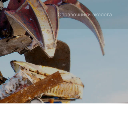
Справочники эколога