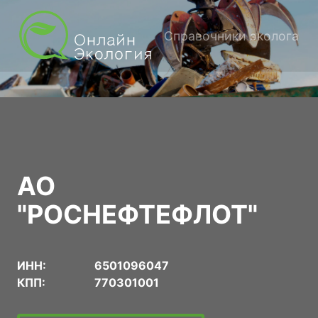
Справочники эколога
АО
"РОСНЕФТЕФЛОТ"
ИНН:
6501096047
КПП:
770301001