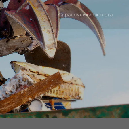
Справочники эколога