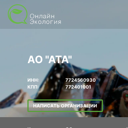
АО "АТА"
ИНН:
7724560930
КПП:
772401001
НАПИСАТЬ ОРГАНИЗАЦИИ