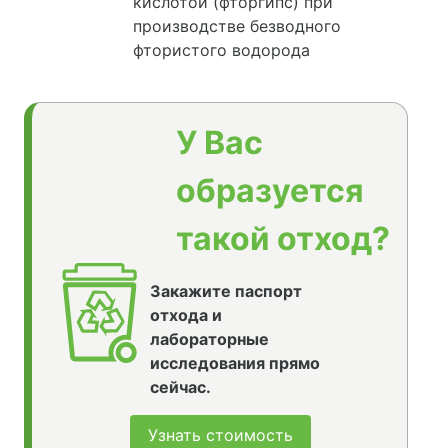
кислотой (фторгипс) при
производстве безводного
фтористого водорода
У Вас
образуется
такой отход?
Закажите паспорт
отхода и
лабораторные
исследования прямо
сейчас.
Узнать стоимость