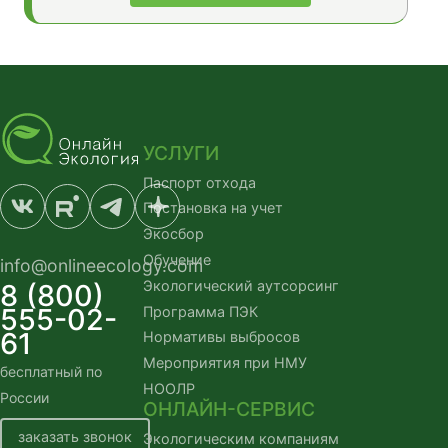
УСЛУГИ
Паспорт отхода
Постановка на учет
Экосбор
Обучение
info@onlineecology.com
Экологический аутсорсинг
8 (800)
555-02-
Программа ПЭК
61
Нормативы выбросов
Мероприятия при НМУ
бесплатный по
НООЛР
России
ОНЛАЙН-СЕРВИС
заказать звонок
Экологическим компаниям