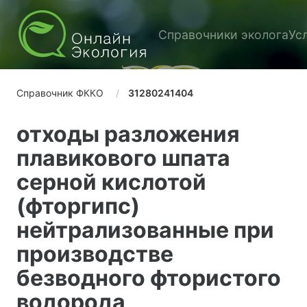
Справочники эколога
Ус
Справочник ФККО
31280241404
отходы разложения
плавикового шпата
серной кислотой
(фторгипс)
нейтрализованные при
производстве
безводного фтористого
водорода