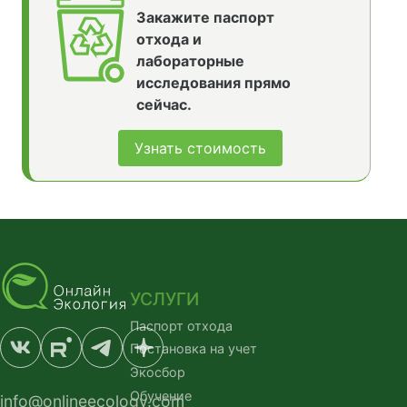
Закажите паспорт
отхода и
лабораторные
исследования прямо
сейчас.
Узнать стоимость
УСЛУГИ
Паспорт отхода
Постановка на учет
Экосбор
Обучение
info@onlineecology.com