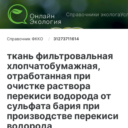
Справочники эколога
Ус
Справочник ФККО
31273711614
ткань фильтровальная
хлопчатобумажная,
отработанная при
очистке раствора
перекиси водорода от
сульфата бария при
производстве перекиси
водорода