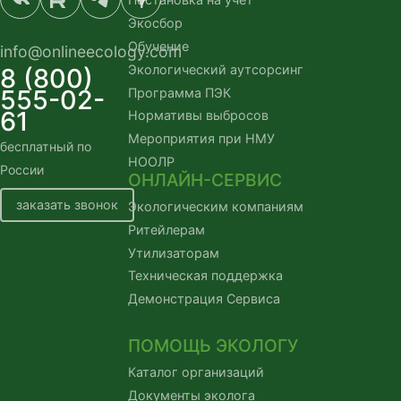
Экосбор
Обучение
info@onlineecology.com
Экологический аутсорсинг
8 (800)
555-02-
Программа ПЭК
61
Нормативы выбросов
Мероприятия при НМУ
бесплатный по
НООЛР
России
ОНЛАЙН-СЕРВИС
заказать звонок
Экологическим компаниям
Ритейлерам
Утилизаторам
Техническая поддержка
Демонстрация Сервиса
ПОМОЩЬ ЭКОЛОГУ
Каталог организаций
Документы эколога