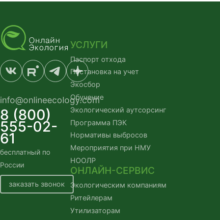
УСЛУГИ
Паспорт отхода
Постановка на учет
Экосбор
Обучение
info@onlineecology.com
Экологический аутсорсинг
8 (800)
555-02-
Программа ПЭК
61
Нормативы выбросов
Мероприятия при НМУ
бесплатный по
НООЛР
России
ОНЛАЙН-СЕРВИС
заказать звонок
Экологическим компаниям
Ритейлерам
Утилизаторам