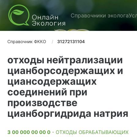
Справочники эколога
Ус
Справочник ФККО
31272131104
отходы нейтрализации
цианборсодержащих и
циансодержащих
соединений при
производстве
цианборгидрида натрия
3 00 000 00 00 0
- ОТХОДЫ ОБРАБАТЫВАЮЩИХ