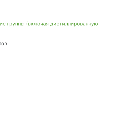
гие группы (включая дистиллированную
лов