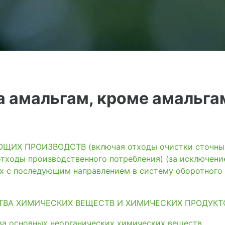
 амальгам, кроме амальга
ИХ ПРОИЗВОДСТВ (включая отходы очистки сточных 
тходы производственного потребления) (за исключени
ях с последующим направлением в систему оборотного
ТВА ХИМИЧЕСКИХ ВЕЩЕСТВ И ХИМИЧЕСКИХ ПРОДУКТ
а основных неорганических химических веществ