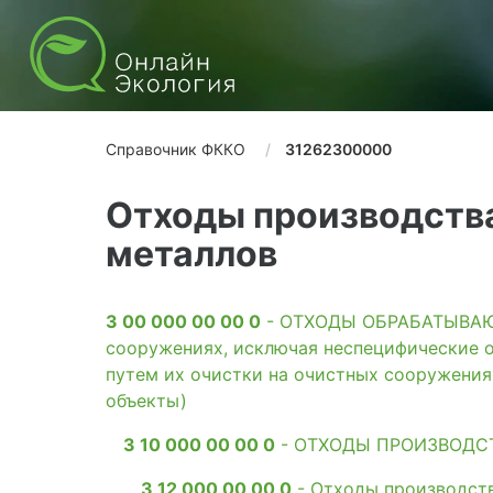
Справочник ФККО
31262300000
Отходы производства
металлов
3 00 000 00 00 0
- ОТХОДЫ ОБРАБАТЫВАЮЩ
сооружениях, исключая неспецифические о
путем их очистки на очистных сооружени
объекты)
3 10 000 00 00 0
- ОТХОДЫ ПРОИЗВОДС
3 12 000 00 00 0
- Отходы производств