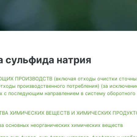
а сульфида натрия
ИХ ПРОИЗВОДСТВ (включая отходы очистки сточных 
тходы производственного потребления) (за исключени
ях с последующим направлением в систему оборотного
ТВА ХИМИЧЕСКИХ ВЕЩЕСТВ И ХИМИЧЕСКИХ ПРОДУКТ
а основных неорганических химических веществ