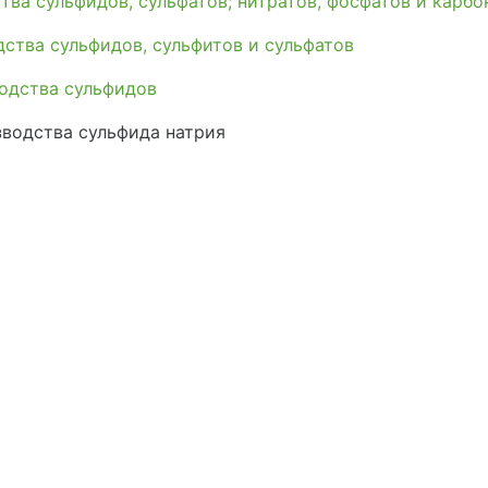
ва сульфидов, сульфатов; нитратов, фосфатов и карбо
ства сульфидов, сульфитов и сульфатов
одства сульфидов
водства сульфида натрия