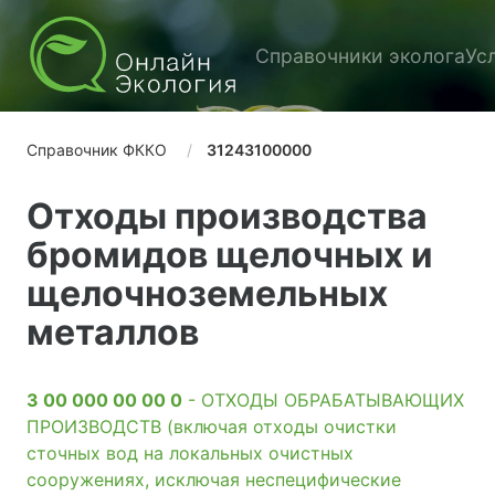
Справочники эколога
Ус
Справочник ФККО
31243100000
Отходы производства
бромидов щелочных и
щелочноземельных
металлов
3 00 000 00 00 0
- ОТХОДЫ ОБРАБАТЫВАЮЩИХ
ПРОИЗВОДСТВ (включая отходы очистки
сточных вод на локальных очистных
сооружениях, исключая неспецифические