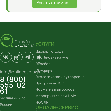
Узнать стоимость
УСЛУГИ
Паспорт отхода
Постановка на учет
Экосбор
Обучение
info@onlineecology.com
Экологический аутсорсинг
8 (800)
555-02-
Программа ПЭК
61
Нормативы выбросов
Мероприятия при НМУ
бесплатный по
НООЛР
России
ОНЛАЙН-СЕРВИС