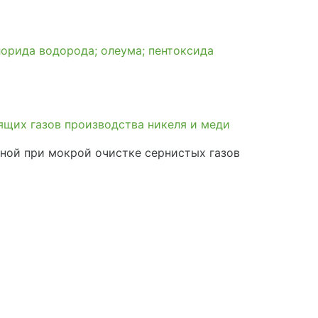
лорида водорода; олеума; пентоксида
ящих газов производства никеля и меди
ной при мокрой очистке сернистых газов