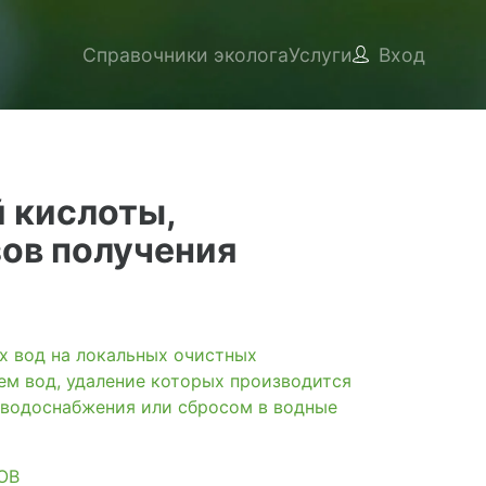
Справочники эколога
Услуги
Вход
 кислоты,
зов получения
вод на локальных очистных
ем вод, удаление которых производится
 водоснабжения или сбросом в водные
ОВ