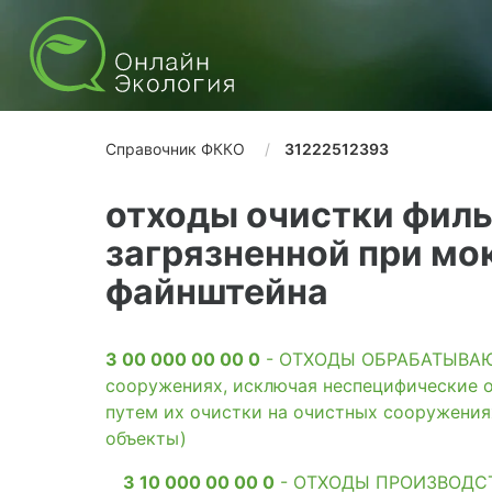
Справочник ФККО
31222512393
отходы очистки филь
загрязненной при мо
файнштейна
3 00 000 00 00 0
- ОТХОДЫ ОБРАБАТЫВАЮЩ
сооружениях, исключая неспецифические о
путем их очистки на очистных сооружени
объекты)
3 10 000 00 00 0
- ОТХОДЫ ПРОИЗВОДС