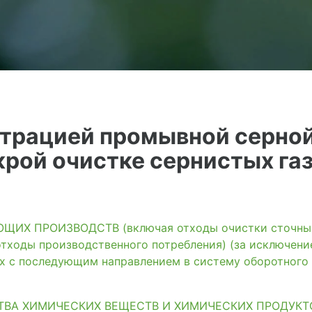
трацией промывной серной
крой очистке сернистых га
ИХ ПРОИЗВОДСТВ (включая отходы очистки сточных 
тходы производственного потребления) (за исключени
ях с последующим направлением в систему оборотного
ТВА ХИМИЧЕСКИХ ВЕЩЕСТВ И ХИМИЧЕСКИХ ПРОДУКТ