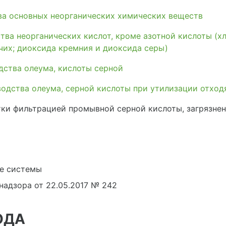
а основных неорганических химических веществ
ва неорганических кислот, кроме азотной кислоты (х
чих; диоксида кремния и диоксида серы)
дства олеума, кислоты серной
одства олеума, серной кислоты при утилизации отход
ки фильтрацией промывной серной кислоты, загрязнен
е системы
адзора от 22.05.2017 № 242
ОДА