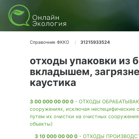
Справочник ФККО
31215933524
отходы упаковки из 
вкладышем, загрязне
каустика
3 00 000 00 00 0
- ОТХОДЫ ОБРАБАТЫВАЮЩ
сооружениях, исключая неспецифические о
путем их очистки на очистных сооружени
объекты)
3 10 000 00 00 0
- ОТХОДЫ ПРОИЗВОДС