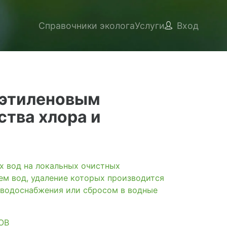
Справочники эколога
Услуги
Вход
лиэтиленовым
тва хлора и
вод на локальных очистных
ем вод, удаление которых производится
 водоснабжения или сбросом в водные
ОВ