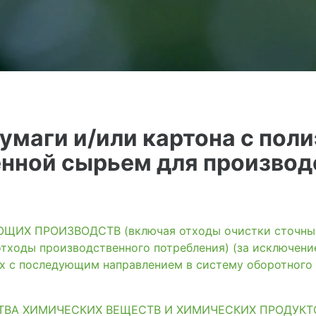
бумаги и/или картона с по
нной сырьем для производс
ИХ ПРОИЗВОДСТВ (включая отходы очистки сточных 
тходы производственного потребления) (за исключени
ях с последующим направлением в систему оборотного
ТВА ХИМИЧЕСКИХ ВЕЩЕСТВ И ХИМИЧЕСКИХ ПРОДУКТ