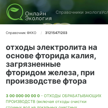
Справочники эколога
Ус
Справочник ФККО
31215471203
отходы электролита на
основе фторида калия,
загрязненные
фторидом железа, при
производстве фтора
3 00 000 00 00 0
- ОТХОДЫ ОБРАБАТЫВАЮЩИХ
ПРОИЗВОДСТВ (включая отходы очистки
сточных вод на локальных очистных