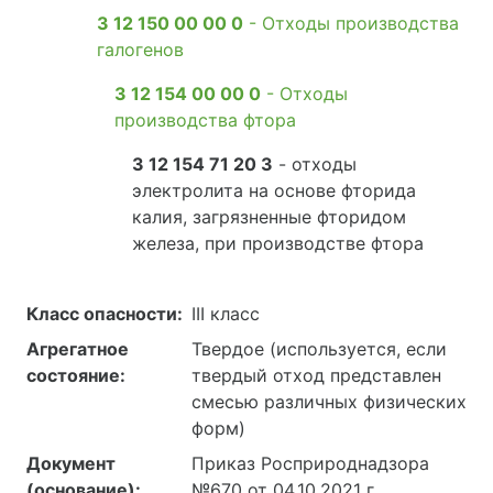
3 12 150 00 00 0
- Отходы производства
галогенов
3 12 154 00 00 0
- Отходы
производства фтора
3 12 154 71 20 3
- отходы
электролита на основе фторида
калия, загрязненные фторидом
железа, при производстве фтора
Класс опасности:
III класс
Агрегатное
Твердое (используется, если
состояние:
твердый отход представлен
смесью различных физических
форм)
Документ
Приказ Росприроднадзора
(основание):
№670 от 04.10.2021 г.