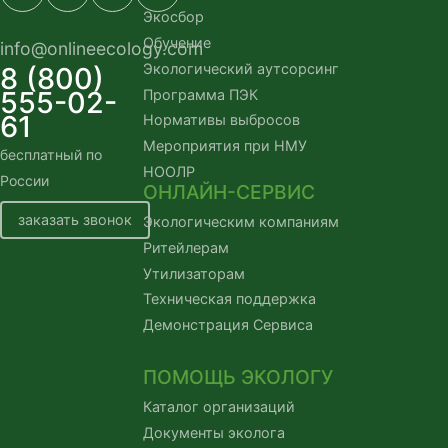
Экосбор
Обучение
info@onlineecology.com
Экологический аутсорсинг
8 (800)
555-02-
Программа ПЭК
61
Нормативы выбросов
Мероприятия при НМУ
бесплатный по
НООЛР
России
ОНЛАЙН-СЕРВИС
заказать звонок
Экологическим компаниям
Ритейлерам
Утилизаторам
Техническая поддержка
Демонстрация Сервиса
ПОМОЩЬ ЭКОЛОГУ
Каталог организаций
Документы эколога