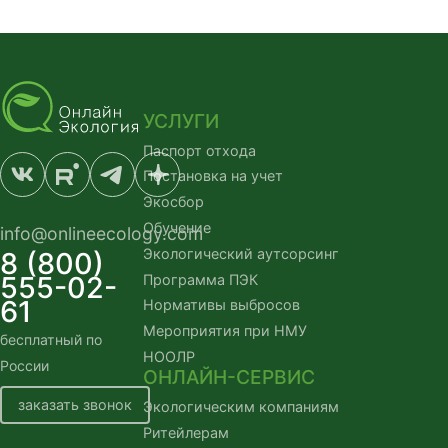
УСЛУГИ
Паспорт отхода
Постановка на учет
Экосбор
Обучение
info@onlineecology.com
Экологический аутсорсинг
8 (800)
555-02-
Программа ПЭК
61
Нормативы выбросов
Мероприятия при НМУ
бесплатный по
НООЛР
России
ОНЛАЙН-СЕРВИС
заказать звонок
Экологическим компаниям
Ритейлерам