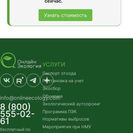
сейчас.
Узнать стоимость
УСЛУГИ
Паспорт отхода
Постановка на учет
Экосбор
Обучение
info@onlineecology.com
Экологический аутсорсинг
8 (800)
555-02-
Программа ПЭК
61
Нормативы выбросов
Мероприятия при НМУ
бесплатный по