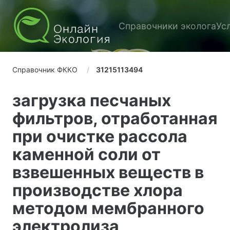
Справочники эколога
Ус
Справочник ФККО
31215113494
загрузка песчаных
фильтров, отработанная
при очистке рассола
каменной соли от
взвешенных веществ в
производстве хлора
методом мембранного
электролиза