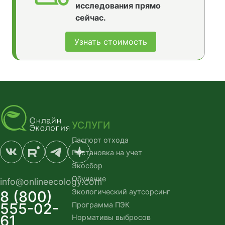
исследования прямо
сейчас.
Узнать стоимость
УСЛУГИ
Паспорт отхода
Постановка на учет
Экосбор
Обучение
info@onlineecology.com
Экологический аутсорсинг
8 (800)
555-02-
Программа ПЭК
61
Нормативы выбросов