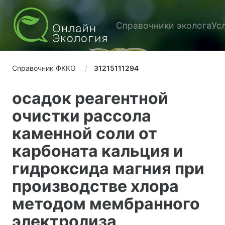
Справочники эколога
Ус
Справочник ФККО
31215111294
осадок реагентной
очистки рассола
каменной соли от
карбоната кальция и
гидроксида магния при
производстве хлора
методом мембранного
электролиза