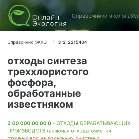
Справочники эколога
Ус
Справочник ФККО
31212215404
отходы синтеза
треххлористого
фосфора,
обработанные
известняком
3 00 000 00 00 0
- ОТХОДЫ ОБРАБАТЫВАЮЩИХ
ПРОИЗВОДСТВ (включая отходы очистки
сточных вод на локальных очистных