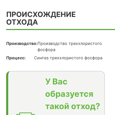
ПРОИСХОЖДЕНИЕ
ОТХОДА
Производство:
Производство треххлористого
фосфора
Процесс:
Синтез треххлористого фосфора
У Вас
образуется
такой отход?