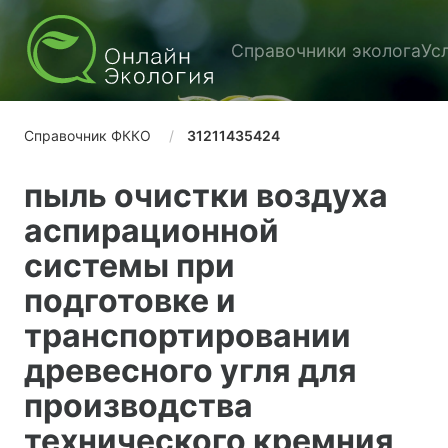
Справочники эколога
Ус
Справочник ФККО
31211435424
пыль очистки воздуха
аспирационной
системы при
подготовке и
транспортировании
древесного угля для
производства
технического кремния