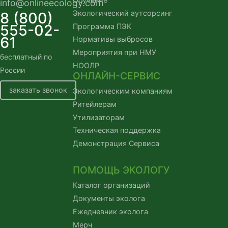
info@onlineecology.com
Экологический аутсорсинг
8 (800)
555-02-
Программа ПЭК
61
Нормативы выбросов
Мероприятия при НМУ
бесплатный по
НООЛР
России
ОНЛАЙН-СЕРВИС
заказать звонок
Экологическим компаниям
Ритейлерам
Утилизаторам
Техническая поддержка
Демонстрация Сервиса
ПОМОЩЬ ЭКОЛОГУ
Каталог организаций
Документы эколога
Ежедневник эколога
Мерч