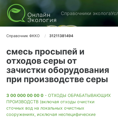
Справочники эколога
Ус
Справочник ФККО
31211381494
смесь просыпей и
отходов серы от
зачистки оборудования
при производстве серы
3 00 000 00 00 0
- ОТХОДЫ ОБРАБАТЫВАЮЩИХ
ПРОИЗВОДСТВ (включая отходы очистки
сточных вод на локальных очистных
сооружениях, исключая неспецифические