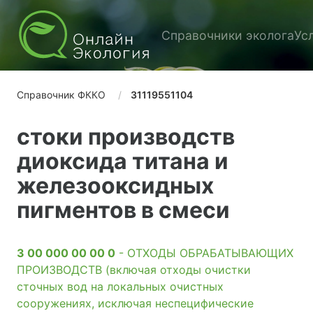
Справочники эколога
Ус
Справочник ФККО
31119551104
стоки производств
диоксида титана и
железооксидных
пигментов в смеси
3 00 000 00 00 0
- ОТХОДЫ ОБРАБАТЫВАЮЩИХ
ПРОИЗВОДСТВ (включая отходы очистки
сточных вод на локальных очистных
сооружениях, исключая неспецифические