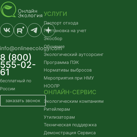
УСЛУГИ
Паспорт отхода
Постановка на учет
Экосбор
Обучение
info@onlineecology.com
Экологический аутсорсинг
8 (800)
555-02-
Программа ПЭК
61
Нормативы выбросов
Мероприятия при НМУ
бесплатный по
НООЛР
России
ОНЛАЙН-СЕРВИС
заказать звонок
Экологическим компаниям
Ритейлерам
Утилизаторам
Техническая поддержка
Демонстрация Сервиса