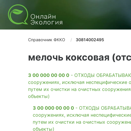
Справочник ФККО
30814002495
мелочь коксовая (отс
3 00 000 00 00 0
- ОТХОДЫ ОБРАБАТЫВАЮЩ
сооружениях, исключая неспецифические о
путем их очистки на очистных сооружени
объекты)
3 00 000 00 00 0
- ОТХОДЫ ОБРАБАТЫВАЮ
сооружениях, исключая неспецифические
путем их очистки на очистных сооружен
объекты)