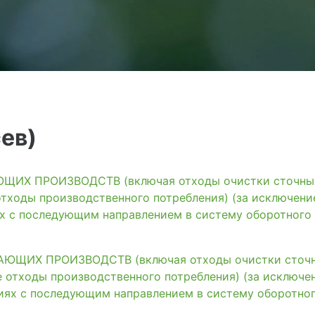
ев)
ИХ ПРОИЗВОДСТВ (включая отходы очистки сточных 
тходы производственного потребления) (за исключени
ях с последующим направлением в систему оборотного
ЩИХ ПРОИЗВОДСТВ (включая отходы очистки сточны
 отходы производственного потребления) (за исключе
иях с последующим направлением в систему оборотно