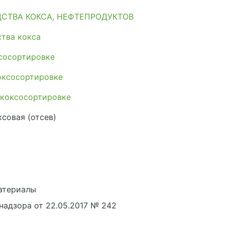
СТВА КОКСА, НЕФТЕПРОДУКТОВ
тва кокса
сосортировке
оксосортировке
 коксосортировке
совая (отсев)
атериалы
адзора от 22.05.2017 № 242