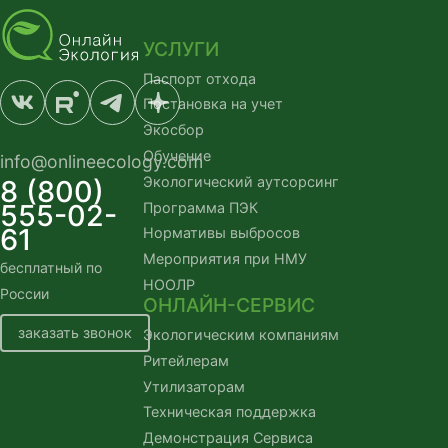
УСЛУГИ
Паспорт отхода
Постановка на учет
Экосбор
Обучение
info@onlineecology.com
Экологический аутсорсинг
8 (800)
555-02-
Программа ПЭК
61
Нормативы выбросов
Мероприятия при НМУ
бесплатный по
НООЛР
России
ОНЛАЙН-СЕРВИС
заказать звонок
Экологическим компаниям
Ритейлерам
Утилизаторам
Техническая поддержка
Демонстрация Сервиса