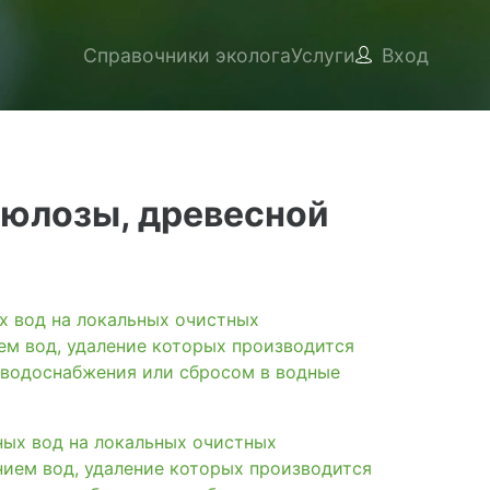
Справочники эколога
Услуги
Вход
люлозы, древесной
вод на локальных очистных
ем вод, удаление которых производится
 водоснабжения или сбросом в водные
х вод на локальных очистных
нием вод, удаление которых производится