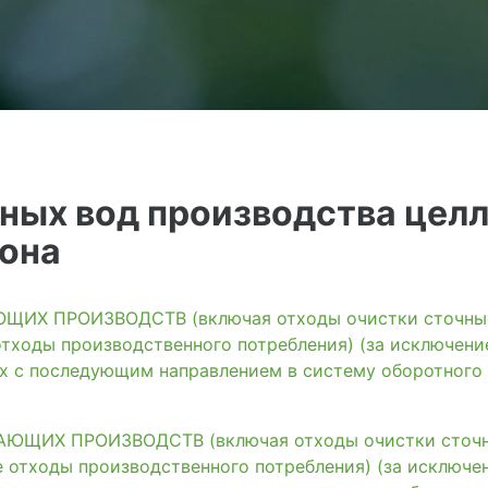
ных вод производства цел
тона
ИХ ПРОИЗВОДСТВ (включая отходы очистки сточных 
тходы производственного потребления) (за исключени
ях с последующим направлением в систему оборотного
ЩИХ ПРОИЗВОДСТВ (включая отходы очистки сточны
 отходы производственного потребления) (за исключе