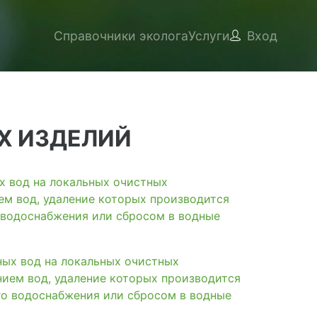
Справочники эколога
Услуги
Вход
Х ИЗДЕЛИЙ
вод на локальных очистных
ем вод, удаление которых производится
 водоснабжения или сбросом в водные
х вод на локальных очистных
нием вод, удаление которых производится
го водоснабжения или сбросом в водные