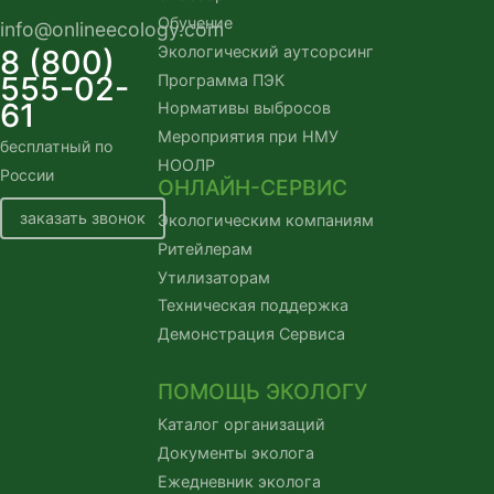
Обучение
info@onlineecology.com
Экологический аутсорсинг
8 (800)
555-02-
Программа ПЭК
61
Нормативы выбросов
Мероприятия при НМУ
бесплатный по
НООЛР
России
ОНЛАЙН-СЕРВИС
заказать звонок
Экологическим компаниям
Ритейлерам
Утилизаторам
Техническая поддержка
Демонстрация Сервиса
ПОМОЩЬ ЭКОЛОГУ
Каталог организаций
Документы эколога
Ежедневник эколога