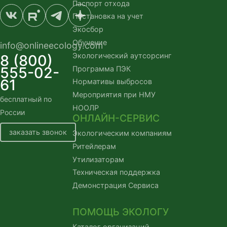
Паспорт отхода
Постановка на учет
Экосбор
Обучение
info@onlineecology.com
Экологический аутсорсинг
8 (800)
555-02-
Программа ПЭК
61
Нормативы выбросов
Мероприятия при НМУ
бесплатный по
НООЛР
России
ОНЛАЙН-СЕРВИС
заказать звонок
Экологическим компаниям
Ритейлерам
Утилизаторам
Техническая поддержка
Демонстрация Сервиса
ПОМОЩЬ ЭКОЛОГУ
Каталог организаций