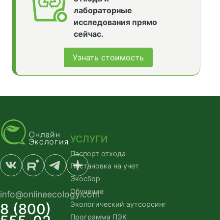
лабораторные
исследования прямо
сейчас.
Узнать стоимость
УСЛУГИ
Паспорт отхода
Постановка на учет
Экосбор
Обучение
info@onlineecology.com
Экологический аутсорсинг
8 (800)
Программа ПЭК