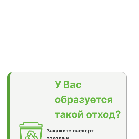
У Вас
образуется
такой отход?
Закажите паспорт
отхода и