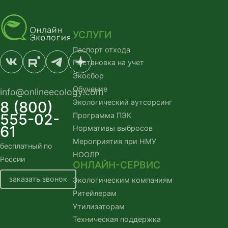
УСЛУГИ
Паспорт отхода
Постановка на учет
Экосбор
Обучение
info@onlineecology.com
Экологический аутсорсинг
8 (800)
555-02-
Программа ПЭК
61
Нормативы выбросов
Мероприятия при НМУ
бесплатный по
НООЛР
России
ОНЛАЙН-СЕРВИС
заказать звонок
Экологическим компаниям
Ритейлерам
Утилизаторам
Техническая поддержка