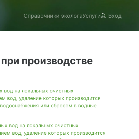
Справочники эколога
Услуги
Вход
 при производстве
вод на локальных очистных
ем вод, удаление которых производится
 водоснабжения или сбросом в водные
х вод на локальных очистных
нием вод, удаление которых производится