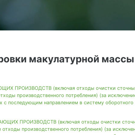
ровки макулатурной массы
ИХ ПРОИЗВОДСТВ (включая отходы очистки сточных 
тходы производственного потребления) (за исключени
ях с последующим направлением в систему оборотного
ЩИХ ПРОИЗВОДСТВ (включая отходы очистки сточны
 отходы производственного потребления) (за исключе