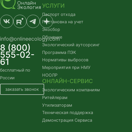
УСЛУГИ
Паспорт отхода
Постановка на учет
Экосбор
Обучение
info@onlineecology.com
Экологический аутсорсинг
8 (800)
555-02-
Программа ПЭК
61
Нормативы выбросов
Мероприятия при НМУ
бесплатный по
НООЛР
России
ОНЛАЙН-СЕРВИС
заказать звонок
Экологическим компаниям
Ритейлерам
Утилизаторам
Техническая поддержка
Демонстрация Сервиса