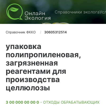
Справочники эколога
Ус
Справочник ФККО
30605312514
упаковка
полипропиленовая,
загрязненная
реагентами для
производства
целлюлозы
3 00 000 00 00 0
- ОТХОДЫ ОБРАБАТЫВАЮЩИХ