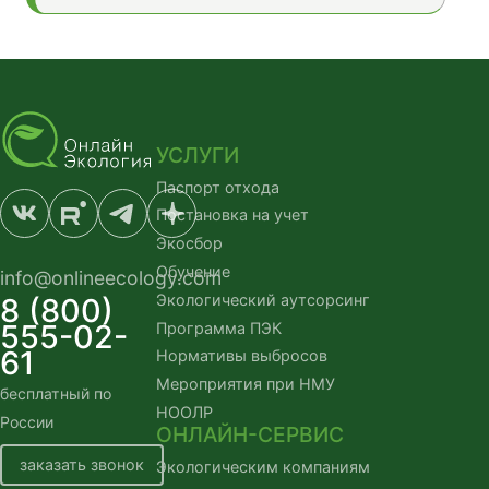
УСЛУГИ
Паспорт отхода
Постановка на учет
Экосбор
Обучение
info@onlineecology.com
Экологический аутсорсинг
8 (800)
555-02-
Программа ПЭК
61
Нормативы выбросов
Мероприятия при НМУ
бесплатный по
НООЛР
России
ОНЛАЙН-СЕРВИС
заказать звонок
Экологическим компаниям