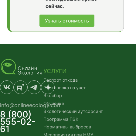
сейчас.
Узнать стоимость
УСЛУГИ
Паспорт отхода
Постановка на учет
Экосбор
Обучение
info@onlineecology.com
Экологический аутсорсинг
8 (800)
555-02-
Программа ПЭК
61
Нормативы выбросов
Мероприятия при НМУ