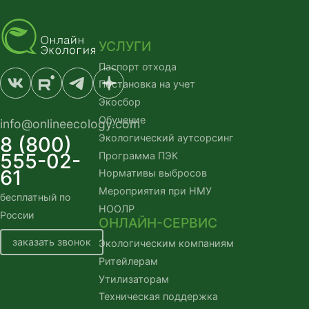
УСЛУГИ
Паспорт отхода
Постановка на учет
Экосбор
Обучение
info@onlineecology.com
Экологический аутсорсинг
8 (800)
555-02-
Программа ПЭК
61
Нормативы выбросов
Мероприятия при НМУ
бесплатный по
НООЛР
России
ОНЛАЙН-СЕРВИС
заказать звонок
Экологическим компаниям
Ритейлерам
Утилизаторам
Техническая поддержка