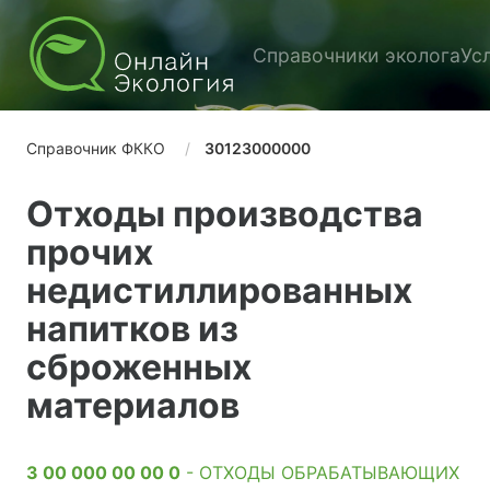
Справочники эколога
Ус
Справочник ФККО
30123000000
Отходы производства
прочих
недистиллированных
напитков из
сброженных
материалов
3 00 000 00 00 0
- ОТХОДЫ ОБРАБАТЫВАЮЩИХ