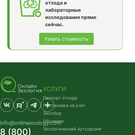
отхода и
лабораторные
исследования прямо
сейчас.
Узнать стоимость
УСЛУГИ
Паспорт отхода
Постановка на учет
Экосбор
Обучение
info@onlineecology.com
Экологический аутсорсинг
8 (800)