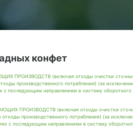
мадных конфет
ИХ ПРОИЗВОДСТВ (включая отходы очистки сточных 
тходы производственного потребления) (за исключени
ях с последующим направлением в систему оборотного
ЩИХ ПРОИЗВОДСТВ (включая отходы очистки сточны
 отходы производственного потребления) (за исключе
иях с последующим направлением в систему оборотно