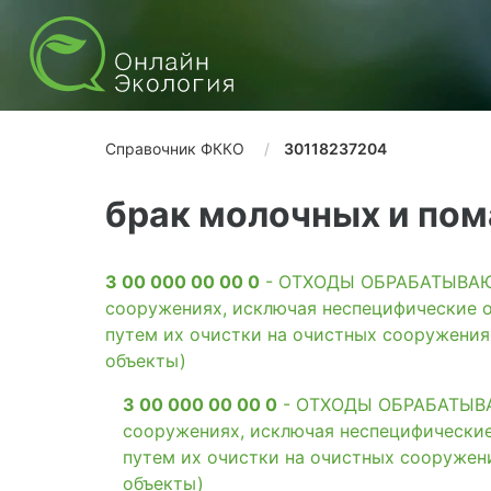
Справочник ФККО
30118237204
брак молочных и по
3 00 000 00 00 0
- ОТХОДЫ ОБРАБАТЫВАЮЩ
сооружениях, исключая неспецифические о
путем их очистки на очистных сооружени
объекты)
3 00 000 00 00 0
- ОТХОДЫ ОБРАБАТЫВАЮ
сооружениях, исключая неспецифические
путем их очистки на очистных сооружен
объекты)