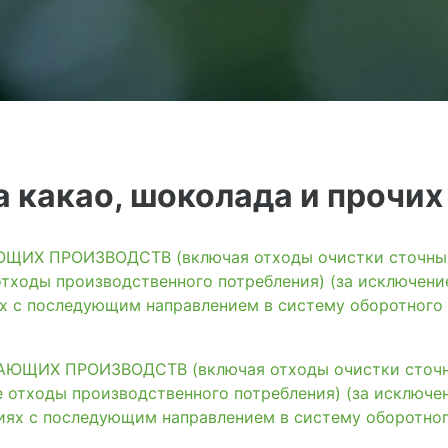
 какао, шоколада и прочих
ИХ ПРОИЗВОДСТВ (включая отходы очистки сточных 
тходы производственного потребления) (за исключени
ях с последующим направлением в систему оборотного
ЩИХ ПРОИЗВОДСТВ (включая отходы очистки сточны
 отходы производственного потребления) (за исключе
иях с последующим направлением в систему оборотно