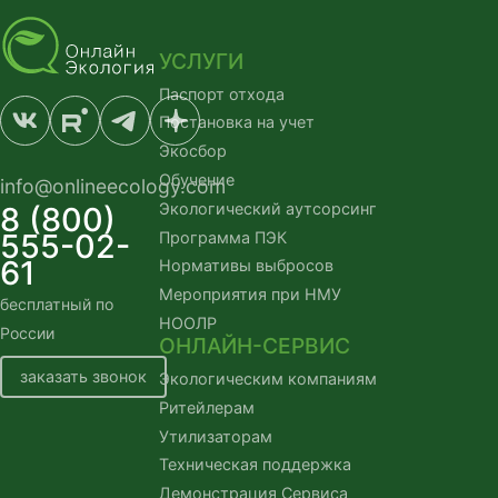
УСЛУГИ
Паспорт отхода
Постановка на учет
Экосбор
Обучение
info@onlineecology.com
Экологический аутсорсинг
8 (800)
555-02-
Программа ПЭК
61
Нормативы выбросов
Мероприятия при НМУ
бесплатный по
НООЛР
России
ОНЛАЙН-СЕРВИС
заказать звонок
Экологическим компаниям
Ритейлерам
Утилизаторам
Техническая поддержка
Демонстрация Сервиса