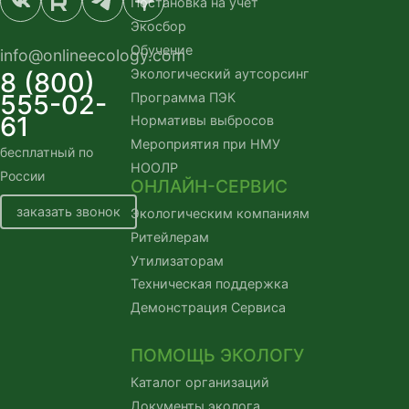
Постановка на учет
Экосбор
Обучение
info@onlineecology.com
Экологический аутсорсинг
8 (800)
555-02-
Программа ПЭК
61
Нормативы выбросов
Мероприятия при НМУ
бесплатный по
НООЛР
России
ОНЛАЙН-СЕРВИС
заказать звонок
Экологическим компаниям
Ритейлерам
Утилизаторам
Техническая поддержка
Демонстрация Сервиса
ПОМОЩЬ ЭКОЛОГУ
Каталог организаций
Документы эколога