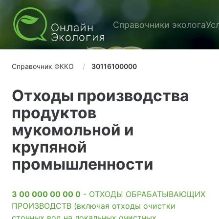
Справочники эколога
Ус
Справочник ФККО
30116100000
Отходы производства
продуктов
мукомольной и
крупяной
промышленности
3 00 000 00 00 0
- ОТХОДЫ ОБРАБАТЫВАЮЩИХ
ПРОИЗВОДСТВ (включая отходы очистки
сточных вод на локальных очистных