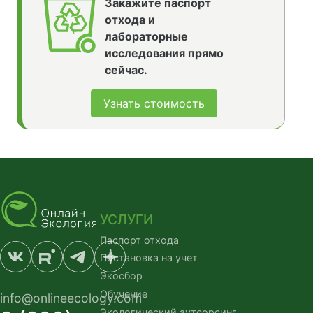
Закажите паспорт
отхода и
лабораторные
исследования прямо
сейчас.
Узнать стоимость
УСЛУГИ
Паспорт отхода
Постановка на учет
Экосбор
Обучение
info@onlineecology.com
Экологический аутсорсинг