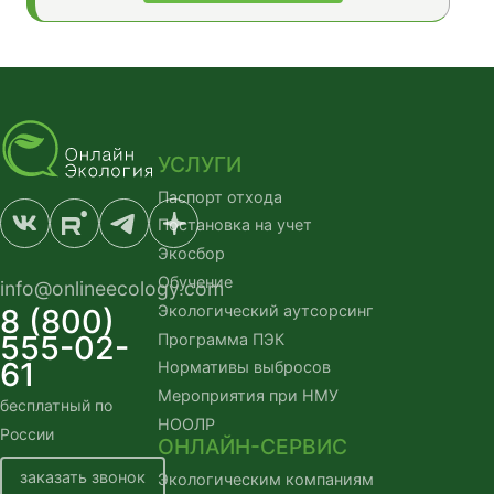
УСЛУГИ
Паспорт отхода
Постановка на учет
Экосбор
Обучение
info@onlineecology.com
Экологический аутсорсинг
8 (800)
555-02-
Программа ПЭК
61
Нормативы выбросов
Мероприятия при НМУ
бесплатный по
НООЛР
России
ОНЛАЙН-СЕРВИС
заказать звонок
Экологическим компаниям