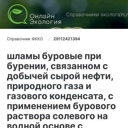
Справочники эколога
Ус
Справочник ФККО
29112421394
шламы буровые при
бурении, связанном с
добычей сырой нефти,
природного газа и
газового конденсата, с
применением бурового
раствора солевого на
водной основе с