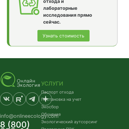
отхода и
лабораторные
исследования прямо
сейчас.
Узнать стоимость
УСЛУГИ
Паспорт отхода
Постановка на учет
Экосбор
Обучение
info@onlineecology.com
Экологический аутсорсинг
8 (800)