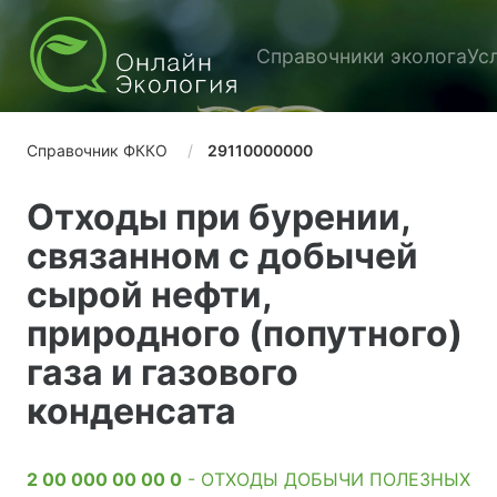
Справочники эколога
Ус
Справочник ФККО
29110000000
Отходы при бурении,
связанном с добычей
сырой нефти,
природного (попутного)
газа и газового
конденсата
2 00 000 00 00 0
- ОТХОДЫ ДОБЫЧИ ПОЛЕЗНЫХ