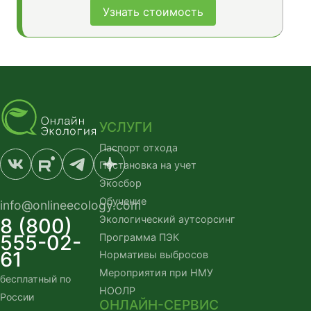
Узнать стоимость
УСЛУГИ
Паспорт отхода
Постановка на учет
Экосбор
Обучение
info@onlineecology.com
Экологический аутсорсинг
8 (800)
555-02-
Программа ПЭК
61
Нормативы выбросов
Мероприятия при НМУ
бесплатный по
НООЛР
России
ОНЛАЙН-СЕРВИС