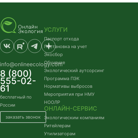
УСЛУГИ
Паспорт отхода
Постановка на учет
Экосбор
Обучение
info@onlineecology.com
Экологический аутсорсинг
8 (800)
555-02-
Программа ПЭК
61
Нормативы выбросов
Мероприятия при НМУ
бесплатный по
НООЛР
России
ОНЛАЙН-СЕРВИС
заказать звонок
Экологическим компаниям
Ритейлерам
Утилизаторам