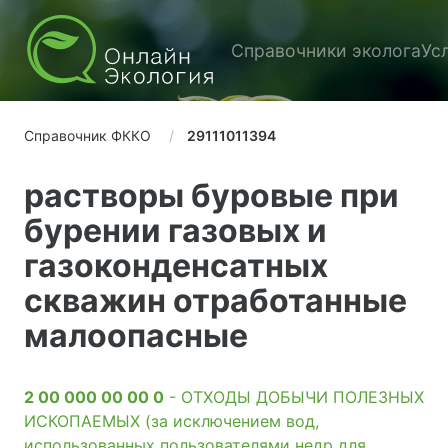
Справочники эколога
Ус
Справочник ФККО
29111011394
растворы буровые при
бурении газовых и
газоконденсатных
скважин отработанные
малоопасные
2 00 000 00 00 0
- ОТХОДЫ ДОБЫЧИ ПОЛЕЗНЫХ
ИСКОПАЕМЫХ (за исключением вод,
использованных пользователями недр для