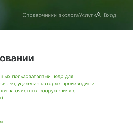
Справочники эколога
Услуги
Вход
ровании
ых пользователями недр для
 сырья, удаление которых производится
тки на очистных сооружениях с
ы)
пы