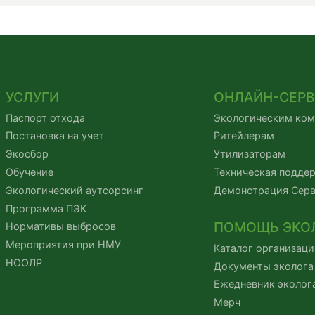
УСЛУГИ
ОНЛАЙН-СЕР
Паспорт отхода
Экологическим ко
Постановка на учет
Ритейлерам
Экосбор
Утилизаторам
Обучение
Техническая подде
Экологический аутсорсинг
Демонстрация Сер
Программа ПЭК
ПОМОЩЬ ЭКО
Нормативы выбросов
Мероприятия при НМУ
Каталог организаци
НООЛР
Документы эколога
Ежедневник эколог
Мерч