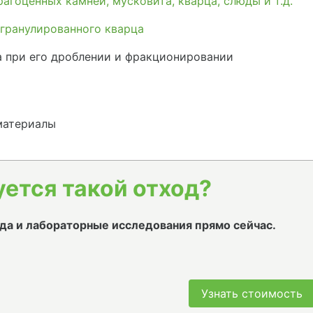
агоценных камней, мусковита, кварца, слюды и т.д.
гранулированного кварца
а при его дроблении и фракционировании
материалы
уется такой отход?
да и лабораторные исследования прямо сейчас.
Узнать стоимость