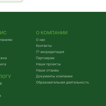
ВИС
О КОМПАНИИ
мпаниям
О нас
Контакты
IT-аккредитация
ржка
Партнерам
виса
Наши проекты
Наши отзывы
ЛОГУ
Документы компании
Образовательная деятельность
й
а