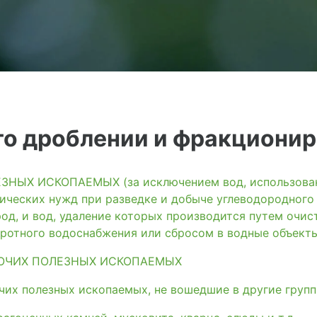
его дроблении и фракциони
ЫХ ИСКОПАЕМЫХ (за исключением вод, использованн
ических нужд при разведке и добыче углеводородного
од, и вод, удаление которых производится путем очис
ротного водоснабжения или сбросом в водные объект
ОЧИХ ПОЛЕЗНЫХ ИСКОПАЕМЫХ
их полезных ископаемых, не вошедшие в другие груп