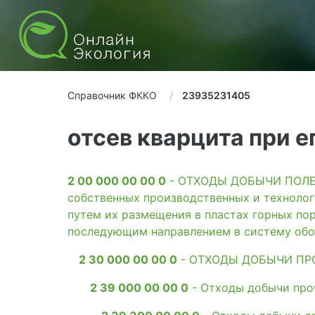
Справочник ФККО
23935231405
отсев кварцита при 
2 00 000 00 00 0
- ОТХОДЫ ДОБЫЧИ ПОЛЕЗН
собственных производственных и технолог
путем их размещения в пластах горных пор
последующим направлением в систему обо
2 30 000 00 00 0
- ОТХОДЫ ДОБЫЧИ ПР
2 39 000 00 00 0
- Отходы добычи проч