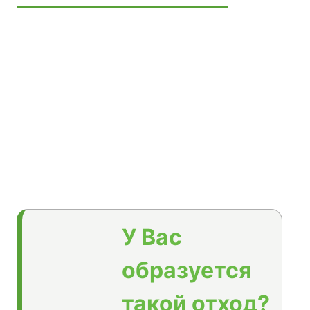
У Вас
образуется
такой отход?