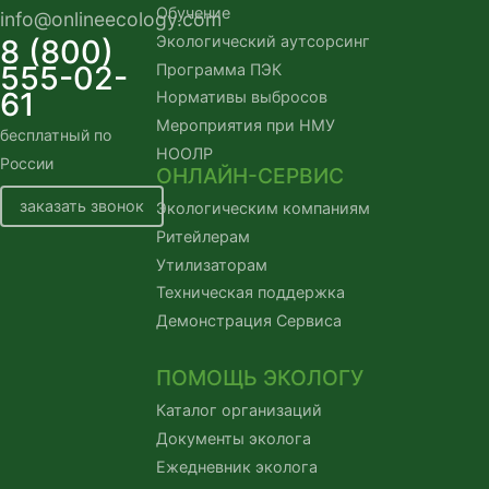
Обучение
info@onlineecology.com
Экологический аутсорсинг
8 (800)
555-02-
Программа ПЭК
61
Нормативы выбросов
Мероприятия при НМУ
бесплатный по
НООЛР
России
ОНЛАЙН-СЕРВИС
заказать звонок
Экологическим компаниям
Ритейлерам
Утилизаторам
Техническая поддержка
Демонстрация Сервиса
ПОМОЩЬ ЭКОЛОГУ
Каталог организаций
Документы эколога
Ежедневник эколога