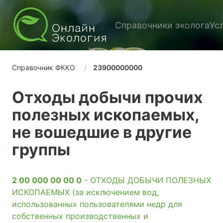
Справочники эколога
Ус
Справочник ФККО
23900000000
Отходы добычи прочих
полезных ископаемых,
не вошедшие в другие
группы
2 00 000 00 00 0
- ОТХОДЫ ДОБЫЧИ ПОЛЕЗНЫХ
ИСКОПАЕМЫХ (за исключением вод,
использованных пользователями недр для
собственных производственных и