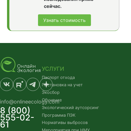
сейчас.
Узнать стоимость
УСЛУГИ
Паспорт отхода
Постановка на учет
Экосбор
Обучение
info@onlineecology.com
Экологический аутсорсинг
8 (800)
555-02-
Программа ПЭК
61
Нормативы выбросов
Мероприятия при НМУ