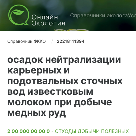
Справочники эколога
Ус
Справочник ФККО
22218111394
осадок нейтрализации
карьерных и
подотвальных сточных
вод известковым
молоком при добыче
медных руд
2 00 000 00 00 0
- ОТХОДЫ ДОБЫЧИ ПОЛЕЗНЫХ