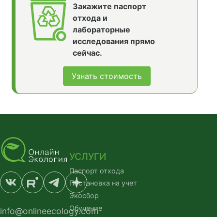
Закажите паспорт
отхода и
лабораторные
исследования прямо
сейчас.
Узнать стоимость
УСЛУГИ
Паспорт отхода
Постановка на учет
Экосбор
Обучение
info@onlineecology.com